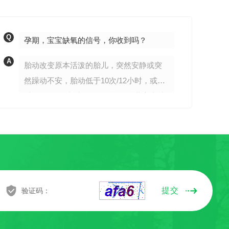
Q
Q
孕期，宝宝缺氧的信号，你收到吗？
A
A
胎动改变原本活泼的胎儿，突然安静或突
然躁动不安，胎动低于10次/12小时，或超
过每42次/12小时，则有可能是胎儿宫内缺
氧胎心异常胎心减少前，出现胎心过频，
若超过160次/分，为胎儿早期缺氧的信号，
胎...
提交