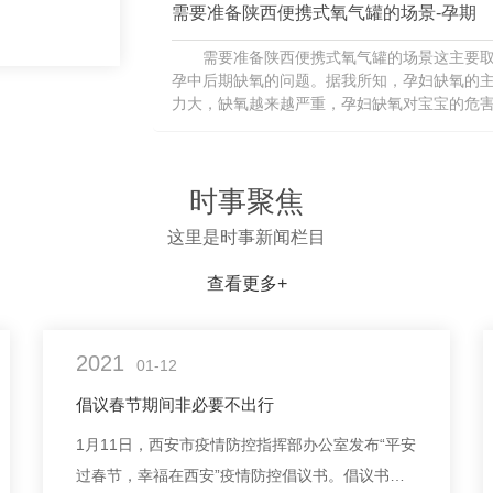
明，腹式呼吸
需要准备陕西便携式氧气罐的场景-孕期
需要准备陕西便携式氧气罐的场景这主要
孕中后期缺氧的问题。据我所知，孕妇缺氧的主
力大，缺氧越来越严重，孕妇缺氧对宝宝的危
育迟缓，脑细胞数量明显减少，甚至影响胎儿智力
时事聚焦
这里是时事新闻栏目
查看更多+
2021
01-12
倡议春节期间非必要不出行
1月11日，西安市疫情防控指挥部办公室发布“平安
过春节，幸福在西安”疫情防控倡议书。倡议书指