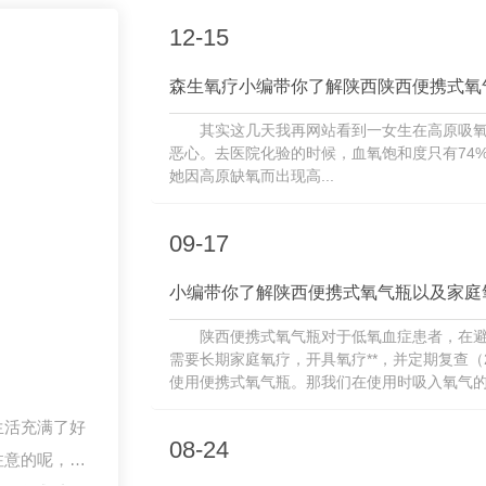
12-15
森生氧疗小编带你了解陕西陕西便携式氧
其实这几天我再网站看到一女生在高原吸
恶心。去医院化验的时候，血氧饱和度只有74
她因高原缺氧而出现高...
09-17
小编带你了解陕西便携式氧气瓶以及家庭
陕西便携式氧气瓶对于低氧血症患者，在避
需要长期家庭氧疗，开具氧疗**，并定期复查（
使用便携式氧气瓶。那我们在使用时吸入氧气
器官造成损害。除肺部危害外，短期吸入高浓度氧
生活充满了好
08-24
注意的呢，一