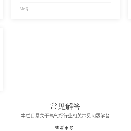
出，当前，新冠肺炎疫情在**加剧蔓延，国内疫情
详情
防控形势严峻复杂，尤其在冬春呼吸道传染病高发
季节，随着春节期间人员大量流动、聚集，疫情传
播的风险将不断增大。倡议书指出，要增强防控意
识，每个人都要做到戴口罩、勤洗手、勤通风、勤
**。...
常见解答
本栏目是关于氧气瓶行业相关常见问题解答
查看更多+