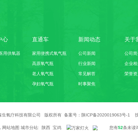
中心
直通车
新闻动态
关于
医用供氧器
家用便携式氧气瓶
公司新闻
公司简
高原氧气瓶
行业新闻
企业相
老人氧气瓶
常见解答
荣誉资
孕妇氧气瓶
时事聚焦
©陕西森生氧疗科技有限公司 版权所有 备案号：
陕ICP备2020019063号-1
技
L
网站地图
城市分站
:
陕西
宝鸡
您有
52
条未读