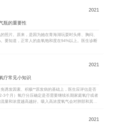
2021
气瓶的重要性
氧的照片。原来，是因为她在青海湖玩耍时头疼、胸闷、
%。要知道，正常人的血氧饱和度在94%以上。医生诊断
2021
氧疗常见小知识
免诱发因素、积极**原发病的基础上，医生应评估是否
2-3个月）氧疗分压确定是否需要继续长期家庭氧疗或者
的流量和浓度越高越好。吸入高浓度氧气会对肺部和其他
气...
2021