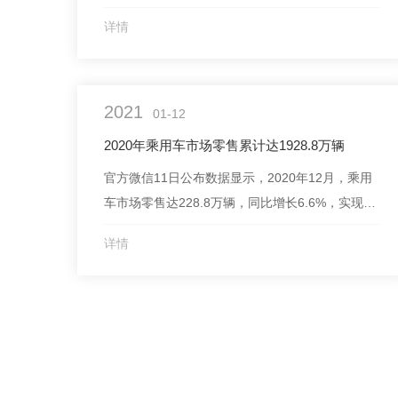
岁档满意度较2019年同期有所提升，刷新同档期
详情
纪录。2020年电影创作者在疫情防控形势下坚持
精品创作，助力电影市场复苏。2020年中国电影
市场保持了类型多样、题材多元的**国产影片供
2021
给，并获得了观众相对较高的...
01-12
2020年乘用车市场零售累计达1928.8万辆
官方微信11日公布数据显示，2020年12月，乘用
车市场零售达228.8万辆，同比增长6.6%，实现了
连续6个月7%左右的近两年.高增速。2020年1-12
详情
月，零售累计达1928.8万辆，同比增速-6.8%，较
1-11月累计增速-8.3%提升1.5个百分点，体现行业
稳步回暖态势。乘联会分析指出，相对于2019年
乘用车零...